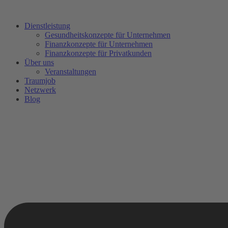
Zum
Inhalt
Dienstleistung
springen
Gesundheitskonzepte für Unternehmen
Finanzkonzepte für Unternehmen
Finanzkonzepte für Privatkunden
Über uns
Veranstaltungen
Traumjob
Netzwerk
Blog